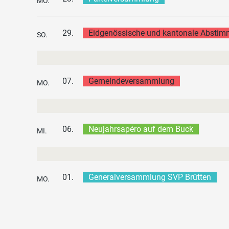
MO.
29.
Eidgenössische und kantonale Absti
SO.
07.
Gemeindeversammlung
MO.
06.
Neujahrsapéro auf dem Buck
MI.
01.
Generalversammlung SVP Brütten
MO.