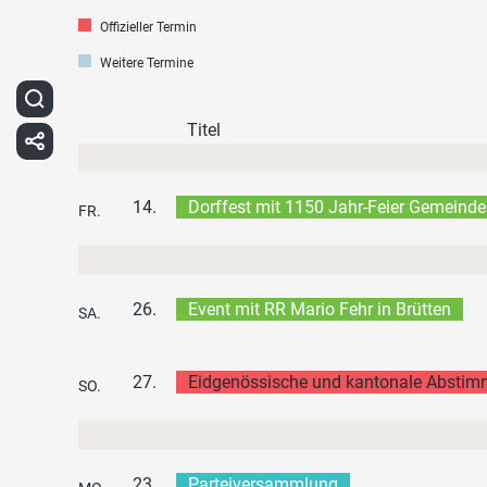
Offizieller Termin
Weitere Termine
Titel
14.
Dorffest mit 1150 Jahr-Feier Gemeinde
FR.
26.
Event mit RR Mario Fehr in Brütten
SA.
27.
Eidgenössische und kantonale Absti
SO.
23.
Parteiversammlung