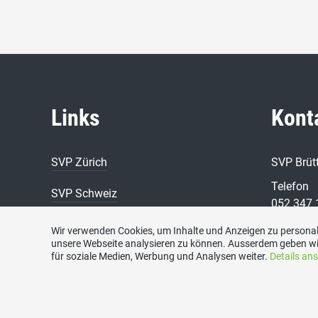
Links
Kont
SVP Zürich
SVP Brüt
Telefon
SVP Schweiz
052 347 
Gemeinde Brütten
E-Mail
Wir verwenden Cookies, um Inhalte und Anzeigen zu personali
unsere Webseite analysieren zu können. Ausserdem geben wi
info@svp
für soziale Medien, Werbung und Analysen weiter.
Details an